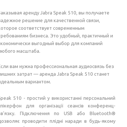
Заказывая аренду Jabra Speak 510, вы получаете
надежное решение для качественной связи,
которое соответствует современным
требованиям бизнеса. Это удобный, практичный и
экономически выгодный выбор для компаний
любого масштаба.
Если вам нужна профессиональная аудиосвязь без
лишних затрат — аренда Jabra Speak 510 станет
идеальным вариантом.
Speak 510 - простий у використанні персональний
спікерфон для організації сеансів конференц-
зв'язку. Підключення по USB або Bluetooth®
дозволяє проводити плідні наради в будь-якому