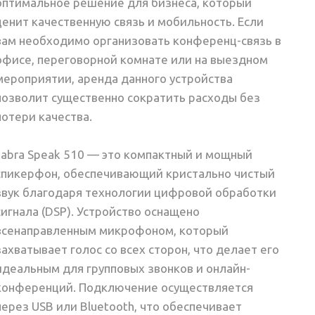
оптимальное решение для бизнеса, который
ценит качественную связь и мобильность. Если
вам необходимо организовать конференц-связь в
офисе, переговорной комнате или на выездном
мероприятии, аренда данного устройства
позволит существенно сократить расходы без
потери качества.
Jabra Speak 510 — это компактный и мощный
спикерфон, обеспечивающий кристально чистый
звук благодаря технологии цифровой обработки
сигнала (DSP). Устройство оснащено
всенаправленным микрофоном, который
захватывает голос со всех сторон, что делает его
идеальным для групповых звонков и онлайн-
конференций. Подключение осуществляется
через USB или Bluetooth, что обеспечивает