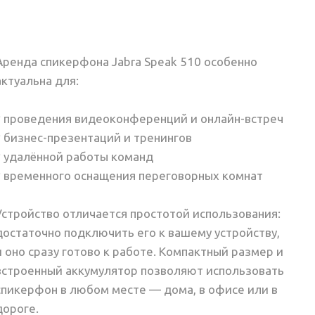
Аренда спикерфона Jabra Speak 510 особенно
актуальна для:
* проведения видеоконференций и онлайн-встреч
* бизнес-презентаций и тренингов
* удалённой работы команд
* временного оснащения переговорных комнат
Устройство отличается простотой использования:
достаточно подключить его к вашему устройству,
и оно сразу готово к работе. Компактный размер и
встроенный аккумулятор позволяют использовать
спикерфон в любом месте — дома, в офисе или в
дороге.