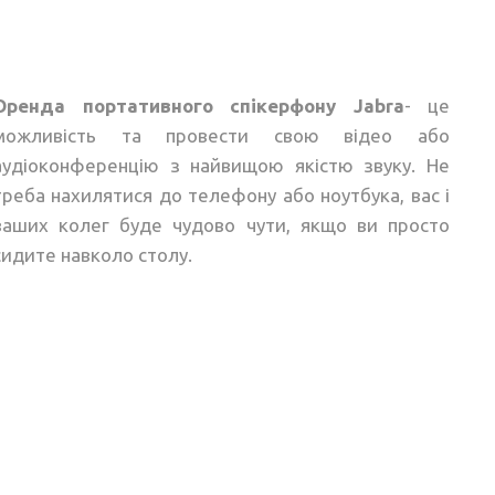
Оренда портативного спікерфону Jabra
- це
можливість та провести свою відео або
аудіоконференцію з найвищою якістю звуку. Не
треба нахилятися до телефону або ноутбука, вас і
ваших колег буде чудово чути, якщо ви просто
сидите навколо столу.