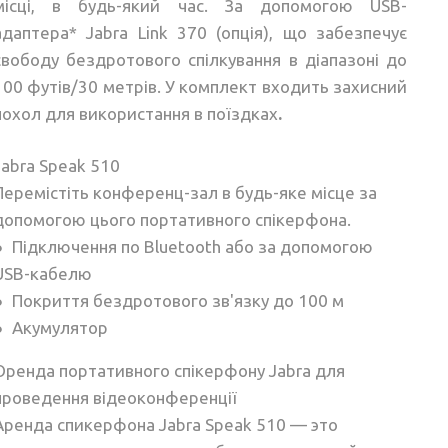
місці, в будь-який час. За допомогою USB-
адаптера* Jabra Link 370 (опція), що забезпечує
свободу бездротового спілкування в діапазоні до
100 футів/30 метрів. У комплект входить захисний
чохол для використання в поїздках
.
Jabra Speak 510
Перемістіть конференц-зал в будь-яке місце за
допомогою цього портативного спікерфона.
● Підключення по Bluetooth або за допомогою
USB-кабелю
● Покриття бездротового зв'язку до 100 м
● Акумулятор
Оренда портативного спікерфону Jabra для
проведення відеоконференції
Аренда спикерфона Jabra Speak 510 — это